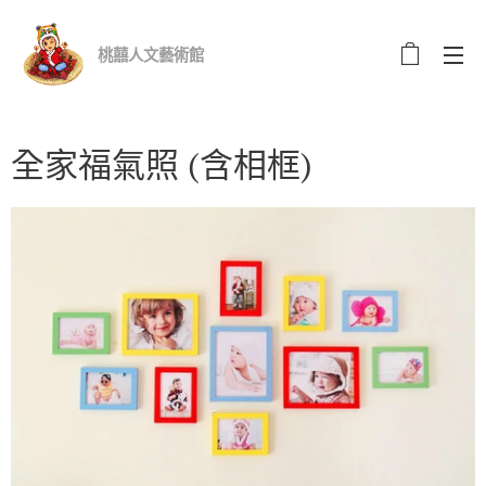
桃囍人文藝術館
全家福氣照 (含相框)