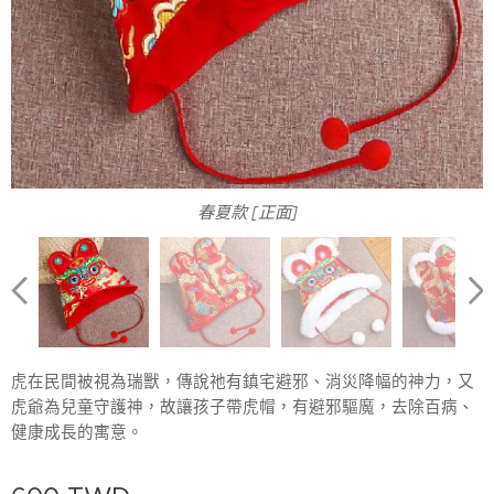
春夏款 [正面]
春夏款 [背面]
秋冬款 [正面]
秋冬款 [背面]
虎在民間被視為瑞獸，傳說祂有鎮宅避邪、消災降幅的神力，又
虎爺為兒童守護神，故讓孩子帶虎帽，有避邪驅魔，去除百病、
健康成長的寓意。