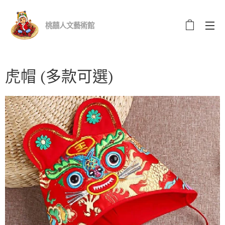
桃囍人文藝術館
虎帽 (多款可選)