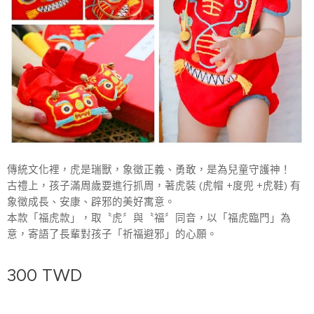
傳統文化裡，虎是瑞獸，象徵正義、勇敢，是為兒童守護神！
古禮上，孩子滿周歲要進行抓周，著虎裝 (虎帽 +度兜 +虎鞋) 有
象徵成長、安康、辟邪的美好寓意。
本款「福虎款」，取〝虎〞與〝福〞同音，以「福虎臨門」為
意，寄語了長輩對孩子「祈福避邪」的心願。
300
TWD