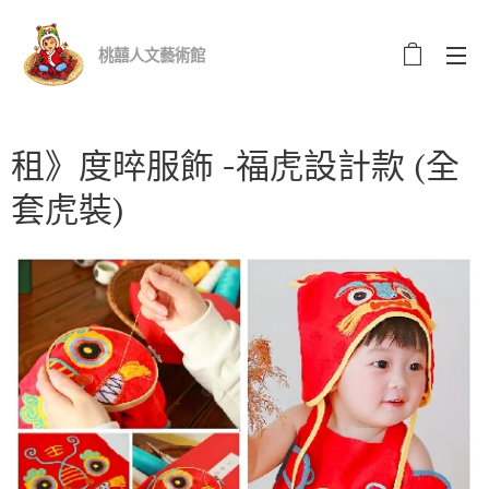
桃囍人文藝術館
租》度晬服飾 -福虎設計款 (全
套虎裝)