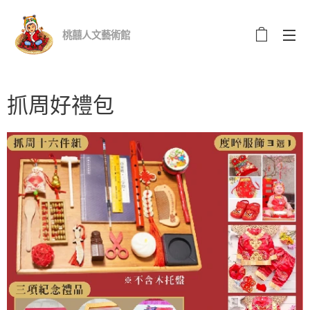
桃囍人文藝術館
抓周好禮包