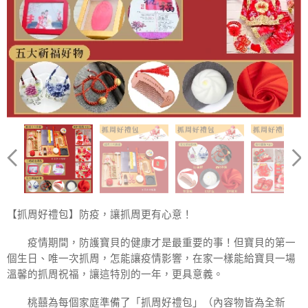
度晬服飾 -吉祥男寶款
度晬服飾 -吉祥女寶款
度晬服飾 -虎裝款
C. 度晬服飾 3選1
D. 三大紀念禮品
B. 五大祈福好物
A. 抓周16件組
【抓周好禮包】防疫，讓抓周更有心意！
疫情期間，防護寶貝的健康才是最重要的事！但寶貝的第一
個生日、唯一次抓周，怎能讓疫情影響，在家一樣能給寶貝一場
溫馨的抓周祝福，讓這特別的一年，更具意義。
桃囍為每個家庭準備了「抓周好禮包」（內容物皆為全新