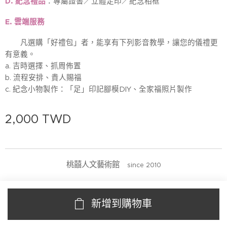
D. 紀念禮品
：專屬證書／立體足印／紀念相框
E. 雲端服務
凡選購「好禮包」者，能享有下列影音教學，讓您的儀禮更
有意義。
a. 吉時選擇、抓周佈置
b. 流程安排、貴人賜福
c. 紀念小物製作：「足」印記腳模DIY、全家福照片製作
2,000
TWD
桃囍人文藝術館
since 2010
新增到購物車