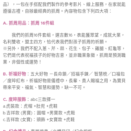
品），一包在手搭配我們製作的參考影片、線上服務，在家就能
遵循古禮，自辦最經典的抓周。內容物包含下列四大項：
A. 抓周用品：抓周 16件組
我們的抓周16件套組，選吉數16，表能獲眾望，成就大業，
名利雙收，盟主四方，恰代表我們對孩子抓周的祈願。
※另外，我們不配入蔥、芹、蒜、花生、包子、雞腿、紅龜等，
它們是代表祝福孩子的好物吉意，並非職業象徵，抓周是預測職
業，非個性或運勢！
B. 祈福好物
：五大好物 －長命鎖／招福手鍊／ 智慧梳／口福包
／度晬紅布，祈福好物是儀禮中，長輩、貴人賜福之用，為寶貝
帶來平安、福氣、智慧和運勢，缺一不可。
C. 度晬服飾
：abc三款擇一
a.虎裝款：虎帽 +肚兜 +虎鞋
b.吉祥款 (男寶)：圓帽 +男寶款 +虎鞋
c.吉祥款 (女寶)：頭飾 +女寶款 +虎鞋