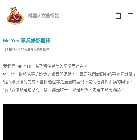
桃囍人文藝術館
Mr.Yes 專業錄影團隊
【fb搜尋】YES先生專業錄影團隊
我們是 Mr. Yes－為了留住最美的記憶而存在。
Mr. Yes 對於故事 / 影像 / 聲音等紀錄，一直是我們最開心的事亦是最愛；
從拍攝剪接到完成，整個過程都是滿滿的喜悅，是傳達愛與祝福的回憶，
每部影像都是動態的幸福，都是唯一、都是永恆，更是生命的縮影。