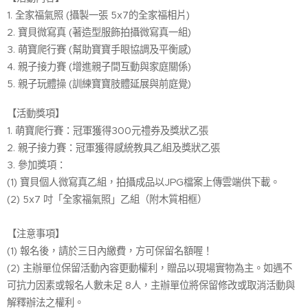
1. 全家福氣照 (攝製一張 5x7的全家福相片)
2. 寶貝微寫真 (著造型服飾拍攝微寫真一組)
3. 萌寶爬行賽 (幫助寶寶手眼協調及平衡感)
4. 親子接力賽 (增進親子間互動與家庭關係)
5. 親子玩體操 (訓練寶寶肢體延展與前庭覺)
【活動獎項】
1. 萌寶爬行賽：冠軍獲得300元禮券及獎狀乙張
2. 親子接力賽：冠軍獲得感統教具乙組及獎狀乙張
3. 參加獎項：
(1) 寶貝個人微寫真乙組，拍攝成品以JPG檔案上傳雲端供下載。
(2) 5x7 吋「全家福氣照」乙組（附木質相框）
【注意事項】
(1) 報名後，請於三日內繳費，方可保留名額喔！
(2) 主辦單位保留活動內容更動權利，贈品以現場實物為主。如遇不
可抗力因素或報名人數未足 8人，主辦單位將保留修改或取消活動與
解釋辦法之權利。