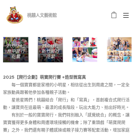
桃囍人文藝術館
21.0124_
21.0131_
台中爬行
新竹爬行
花絮
花絮
2025【爬行企劃】萌寶爬行賽 +造型微寫真
每一個寶寶都是家裡的小明星，相信從出生到周歲之間，一定全
家族動員跟著他參加各種親子活動。
星爸星媽們！桃囍結合「爬行」和「寫真」，首創複合式爬行活
動，讓寶貝在這最萌、最漾的成長階段，玩出大能力、拍出好時光。
有別於一般的寶寶爬行，我們特別融入「感覺統合」的概念，讓
寶寶獲得更多身體和周遭環境接觸的機會；除了重頭戲「萌寶爬爬
賽」之外，我們還有親子體感操或親子接力賽等配套活動，增加家庭