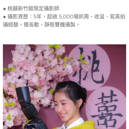
● 桃囍新竹館限定攝影師
● 攝影資歷：5年，超過 5,000場抓周、收涎、寫真拍
攝經驗，擅長動、靜態雙機攝製。