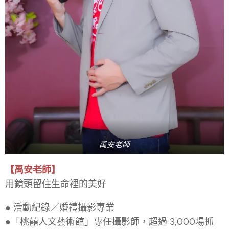
禹安老師
【禹安老師】
用鏡頭留住生命裡的美好
● 活動紀錄／婚禮攝影專業
●「桃囍人文藝術館」專任攝影師，超過 3,000場抓